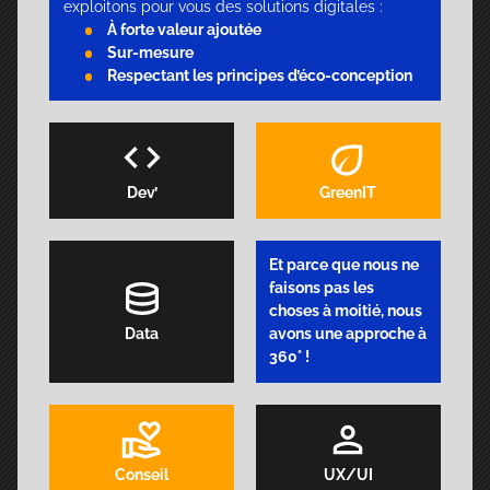
exploitons pour vous des solutions digitales :
À forte valeur ajoutée
Sur-mesure
Respectant les principes d’éco-conception
Dev’
GreenIT
Et parce que nous ne
faisons pas les
choses à moitié, nous
Data
avons une
approche à
360°
!
Conseil
UX/UI