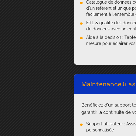
Catalogue de données cen
d'un référentiel unique p
facilement à l'ensemble
ETL & qualité des donnée
de données avec un cont
Aide à la décision : Tabl
mesure pour éclairer vos
Maintenance & as
Bénéficiez d'un support t
garantir la continuité de v
Support utilisateur : Ass
personnalisée