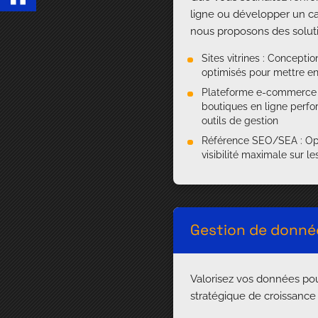
ligne ou développer un c
nous proposons des solut
Sites vitrines : Concept
optimisés pour mettre en 
Plateforme e-commerce
boutiques en ligne perfo
outils de gestion
Référence SEO/SEA : Opt
visibilité maximale sur 
Gestion de donné
Valorisez vos données pour
stratégique de croissanc