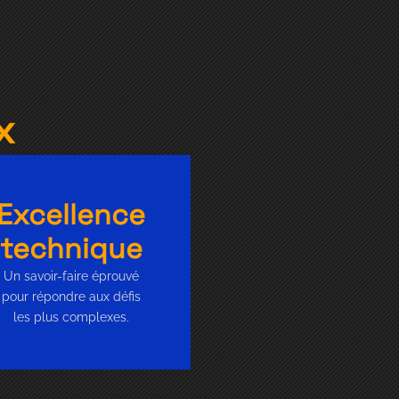
x
Excellence
technique
Un savoir-faire éprouvé
pour répondre aux défis
les plus complexes.