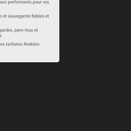
urs performants pour vos
e et sauvegarde fiables et
gardes, pare-feux et
l
s tarifaires flexibles