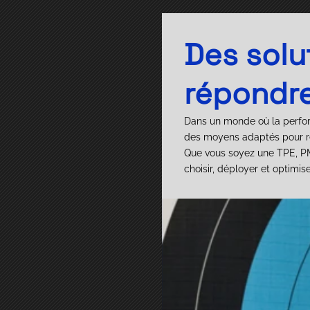
Des solu
répondre
Dans un monde où la perfor
des moyens adaptés pour r
Que vous soyez une TPE, PME
choisir, déployer et optimise