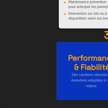
Maintenance préventive : 
pour anticiper les panne
Intervention sur site ou à
disponibles selon vos be
Performan
& Fiabilit
Des solutions robustes
évolutives adaptées à 
enjeux.