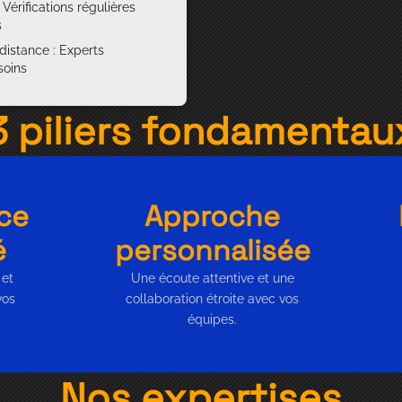
Vérifications régulières
s
 distance : Experts
soins
3 piliers fondamentau
ce
Approche
é
personnalisée
 et
Une écoute attentive et une
vos
collaboration étroite avec vos
équipes.
Nos expertises