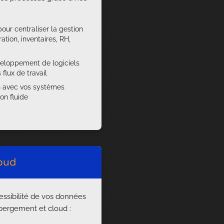
pour centraliser la gestion
ation, inventaires, RH,
veloppement de logiciels
flux de travail
on avec vos systèmes
on fluide
oud
cessibilité de vos données
ébergement et cloud :