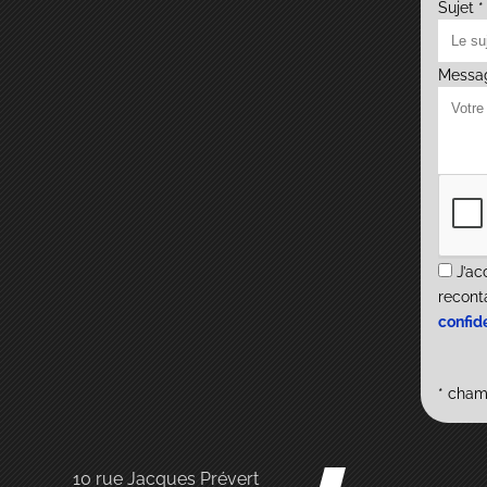
Sujet *
Messa
J’ac
recont
confide
* cham
10 rue Jacques Prévert