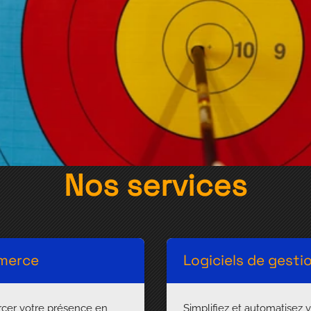
Nos services
mmerce
Logiciels de gesti
rcer votre présence en
Simplifiez et automatisez 